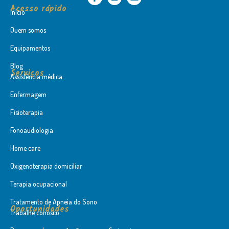
Acesso rápido
Início
Quem somos
Equipamentos
Blog
Serviços
Assistência médica
Enfermagem
Fisioterapia
Fonoaudiologia
Home care
Oxigenoterapia domiciliar
Terapia ocupacional
Tratamento de Apneia do Sono
Oportunidades
Trabalhe conosco