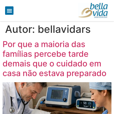
Autor:
bellavidars
Por que a maioria das
famílias percebe tarde
demais que o cuidado em
casa não estava preparado